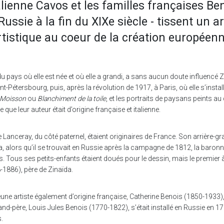
talienne Cavos et les familles françaises Be
ussie à la fin du XIXe siècle - tissent un 
rtistique au coeur de la création européenn
 du pays où elle est née et où elle a grandi, a sans aucun doute influenc
-Pétersbourg, puis, après la révolution de 1917, à Paris, où elle s’instal
Moisson
ou
Blanchiment de la toile
, et les portraits de paysans peints 
re que leur auteur était d’origine française et italienne.
Lanceray, du côté paternel, étaient originaires de France. Son arrière-g
a, alors qu’il se trouvait en Russie après la campagne de 1812, la baro
Tous ses petits-enfants étaient doués pour le dessin, mais le premier à 
1886), père de Zinaïda.
e artiste également d’origine française, Catherine Benois (1850-1933), 
d-père, Louis Jules Benois (1770-1822), s’était installé en Russie en 1794
.