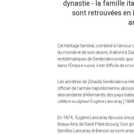
dynastie - la famille i
sont retrouvées en R
a
C
et héritage familial, combiné à l’amour
du monde et de son œuvre, d’abord à Saint
emblématiques de Serebriakova tels que
dans l’Empire russe, il est difficile de croi
Les ancêtres de Zinaïda Serebriakova née 
officier de l’armée napoléonienne, épous
descendante d’Allemands des pays baltes. 
célèbre sculpteur Eugène Lanceray (1848-
En 1874, Eugène Lanceray épousa une jeun
Beaux-Arts de Saint-Pétersbourg. Son gran
familles Lanceray et Benois se sont unies