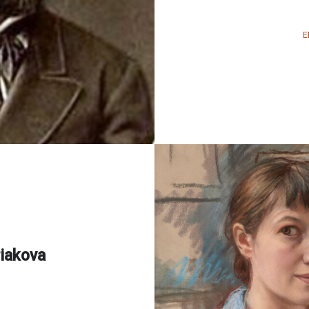
E
riakova