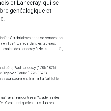
nois et Lanceray, qui se
arbre généalogique et
e.
é Zinaïda Serebriakova dans sa conception
la en 1924. En regardant les tableaux
au domaine des Lanceray à Neskoutchnoïe,
rand-père, Paul Lanceray (1786-1826),
nne Olga von Taube (1796-1876),
se consacrer entièrement à l’art fut le
qu’il avait rencontrée à l’Académie des
. C’est ainsi que les deux illustres