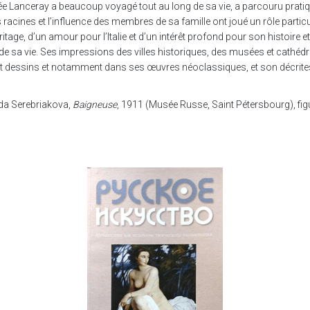
née Lanceray a beaucoup voyagé tout au long de sa vie, a parcouru pratiq
acines et l’influence des membres de sa famille ont joué un rôle particuli
, d’un amour pour l’Italie et d’un intérêt profond pour son histoire et sa c
de sa vie. Ses impressions des villes historiques, des musées et cathédral
 et dessins et notamment dans ses œuvres néoclassiques, et son décrites
da Serebriakova,
Baigneuse
, 1911 (Musée Russe, Saint Pétersbourg), fig