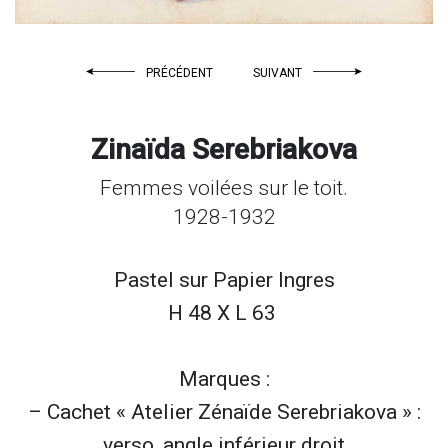
PRÉCÉDENT
SUIVANT
Zinaïda Serebriakova
Femmes voilées sur le toit.
1928-1932
Pastel sur
Papier Ingres
H 48 X L 63
Marques :
– Cachet « Atelier Zénaïde Serebriakova » :
verso, angle inférieur droit