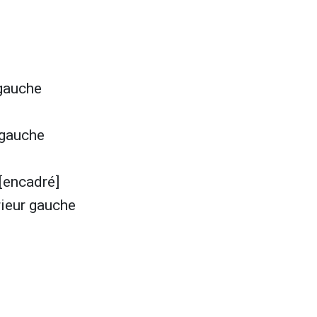
 gauche
 gauche
 [encadré]
rieur gauche