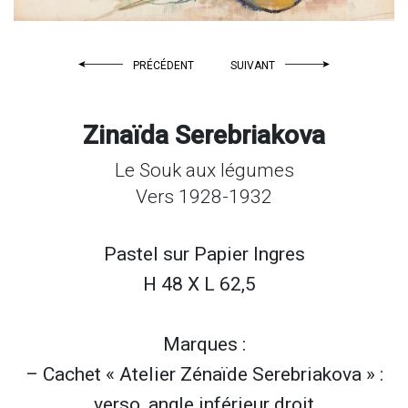
PRÉCÉDENT
SUIVANT
Zinaïda Serebriakova
Le Souk aux légumes
Vers 1928-1932
Pastel sur
Papier Ingres
H 48 X L 62,5
Marques :
– Cachet « Atelier Zénaïde Serebriakova » :
verso, angle inférieur droit