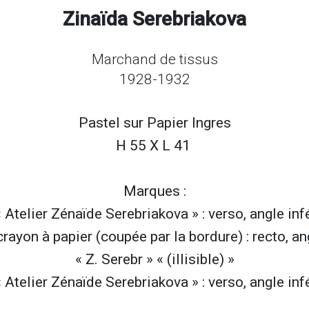
Zinaïda Serebriakova
Marchand de tissus
1928-1932
Pastel sur
Papier Ingres
H 55 X L 41
Marques :
 Atelier Zénaïde Serebriakova » : verso, angle infé
crayon à papier (coupée par la bordure) : recto, ang
« Z. Serebr » « (illisible) »
 Atelier Zénaïde Serebriakova » : verso, angle infé