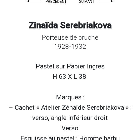
PRÉCÉDENT
SUIVANT
Zinaïda Serebriakova
Porteuse de cruche
1928-1932
Pastel sur
Papier Ingres
H 63 X L 38
Marques :
– Cachet « Atelier Zénaïde Serebriakova » :
verso, angle inférieur droit
Verso
Esquisse au pastel : Homme barbu