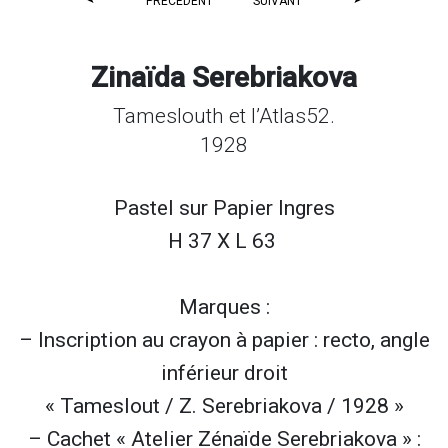
PRÉCÉDENT
SUIVANT
Zinaïda Serebriakova
Tameslouth et l’Atlas52.
1928
Pastel sur
Papier Ingres
H 37 X L 63
Marques :
– Inscription au crayon à papier : recto, angle
inférieur droit
« Tameslout / Z. Serebriakova / 1928 »
– Cachet « Atelier Zénaïde Serebriakova » :